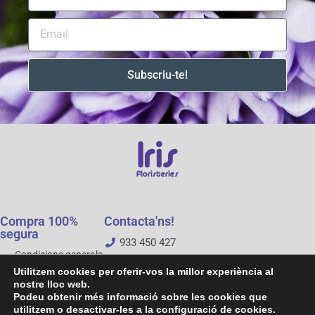
Subscriu-te!
Compra 100%
Contacta'ns!
segura
933 450 427
Condicions generals
floristeriesiris@gmail.com
de la botiga
Utilitzem cookies per oferir-vos la millor experiència al
nostre lloc web.
Avís legal
Podeu obtenir més informació sobre les cookies que
Política de privacitat
utilitzem o desactivar-les a la configuració de cookies.
Política de cookies