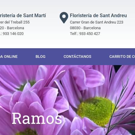
ristería de Sant Martí
Floristería de Sant Andreu
er del Treball 255
Carrer Gran de Sant Andreu 223
20 - Barcelona
08030 - Barcelona
f.: 933 146 020
Telf.: 933 450 427
DA ONLINE
BLOG
CONTÁCTANOS
CARRITO DE 
Ramos