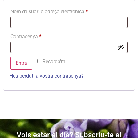
Nom d'usuari o adreça electrònica
*
Contrasenya
*
Recorda'm
Entra
Heu perdut la vostra contrasenya?
Vols estar al dia? Subscriu-te al