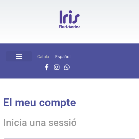
Català
Español
BOTIGA ONLINE
CISTELLA DE COMPRA
El meu compte
Inicia una sessió