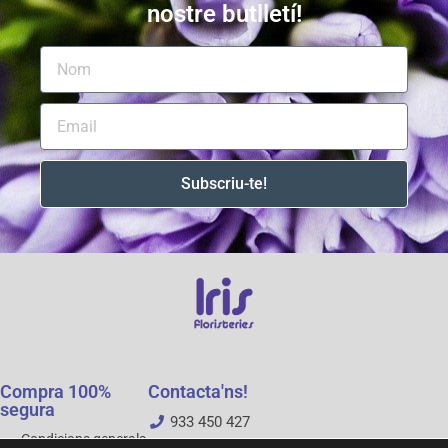
nostre butlletí!
Subscriu-te!
Compra 100%
Contacta'ns!
segura
933 450 427
Condicions generals
floristeriesiris@gmail.com