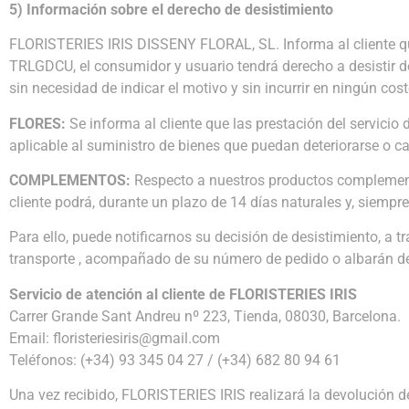
5) Información sobre el derecho de desistimiento
FLORISTERIES IRIS DISSENY FLORAL, SL. Informa al cliente qu
TRLGDCU, el consumidor y usuario tendrá derecho a desistir del
sin necesidad de indicar el motivo y sin incurrir en ningún cos
FLORES:
Se informa al cliente que las prestación del servicio 
aplicable al suministro de bienes que puedan deteriorarse o c
COMPLEMENTOS:
Respecto a nuestros productos complementa
cliente podrá, durante un plazo de 14 días naturales y, siempre
Para ello, puede notificarnos su decisión de desistimiento, a 
transporte , acompañado de su número de pedido o albarán de 
Servicio de atención al cliente de FLORISTERIES IRIS
Carrer Grande Sant Andreu nº 223, Tienda, 08030, Barcelona.
Email: floristeriesiris@gmail.com
Teléfonos: (+34) 93 345 04 27 / (+34) 682 80 94 61
Una vez recibido, FLORISTERIES IRIS realizará la devolución d