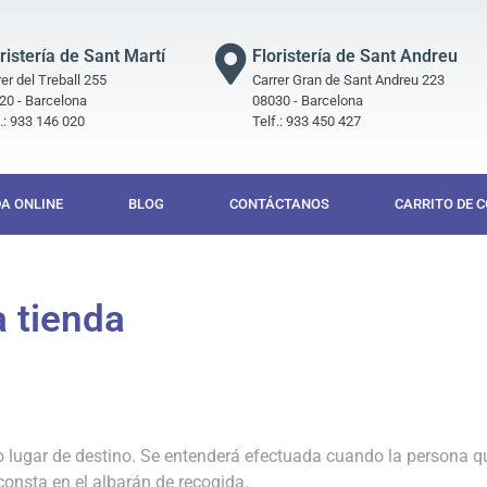
ristería de Sant Martí
Floristería de Sant Andreu
er del Treball 255
Carrer Gran de Sant Andreu 223
20 - Barcelona
08030 - Barcelona
f.: 933 146 020
Telf.: 933 450 427
DA ONLINE
BLOG
CONTÁCTANOS
CARRITO DE 
a tienda
mo lugar de destino. Se entenderá efectuada cuando la persona q
 consta en el albarán de recogida.