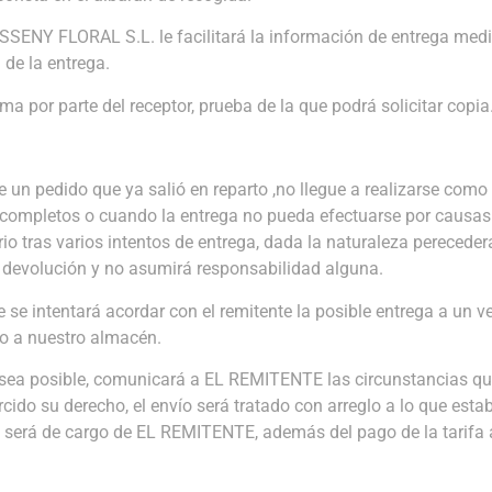
DISSENY FLORAL S.L. le facilitará la información de entrega me
 de la entrega.
 por parte del receptor, prueba de la que podrá solicitar copia
 un pedido que ya salió en reparto ,no llegue a realizarse com
o incompletos o cuando la entrega no pueda efectuarse por causas
rio tras varios intentos de entrega, dada la naturaleza perecede
evolución y no asumirá responsabilidad alguna.
e se intentará acordar con el remitente la posible entrega a un v
no a nuestro almacén.
ea posible, comunicará a EL REMITENTE las circunstancias que
ido su derecho, el envío será tratado con arreglo a lo que esta
o, será de cargo de EL REMITENTE, además del pago de la tarifa 