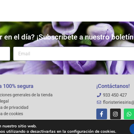
 en el día? ¡Subscríbete a nuestro boletín
 100% segura
¡Contáctanos!
ciones generales de la tienda
933 450 427
legal
floristeriesiri
ca de privacidad
ca de cookies
n nuestro sitio web.
 utilizando o desactivarlas en la configuración de cookies.