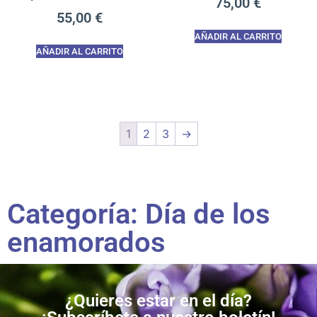
75,00
€
55,00
€
AÑADIR AL CARRITO
AÑADIR AL CARRITO
1
2
3
→
Categoría: Día de los
enamorados
¿Quieres estar en el día?