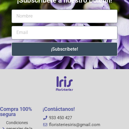
¡Subscríbete a nuestro boletín!
¡Subscríbete!
Compra 100%
¡Contáctanos!
segura
933 450 427
Condiciones
floristeriesiris@gmail.com
generales de la