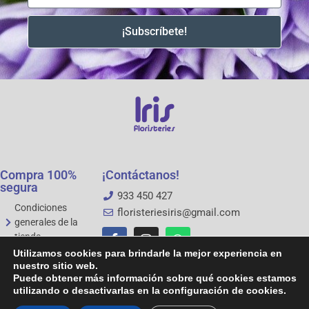
¡Subscríbete!
Compra 100%
¡Contáctanos!
segura
933 450 427
Condiciones
floristeriesiris@gmail.com
generales de la
tienda
Aviso legal
Utilizamos cookies para brindarle la mejor experiencia en
Política de
nuestro sitio web.
Puede obtener más información sobre qué cookies estamos
privacidad
utilizando o desactivarlas en la configuración de cookies.
Política de cookies