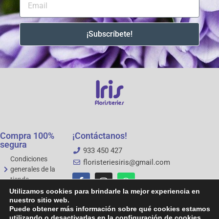
¡Subscríbete!
Compra 100%
¡Contáctanos!
segura
933 450 427
Condiciones
floristeriesiris@gmail.com
generales de la
tienda
Aviso legal
Utilizamos cookies para brindarle la mejor experiencia en
Política de
nuestro sitio web.
Puede obtener más información sobre qué cookies estamos
privacidad
utilizando o desactivarlas en la configuración de cookies.