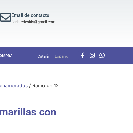
Email de contacto
floristeriesiris@gmail.com
COMPRA
Català
Español
s enamorados
/ Ramo de 12
marillas con