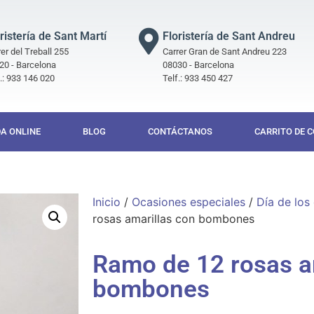
ristería de Sant Martí
Floristería de Sant Andreu
er del Treball 255
Carrer Gran de Sant Andreu 223
20 - Barcelona
08030 - Barcelona
f.: 933 146 020
Telf.: 933 450 427
DA ONLINE
BLOG
CONTÁCTANOS
CARRITO DE 
Inicio
/
Ocasiones especiales
/
Día de lo
rosas amarillas con bombones
Ramo de 12 rosas a
bombones