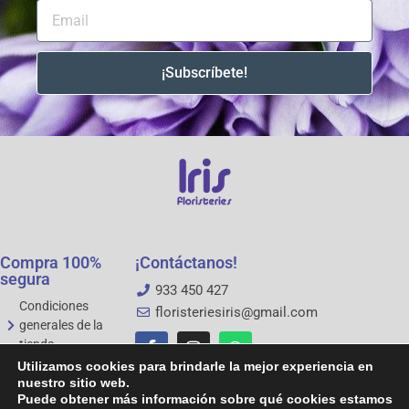
¡Subscríbete!
Compra 100%
¡Contáctanos!
segura
933 450 427
Condiciones
floristeriesiris@gmail.com
generales de la
tienda
Aviso legal
Utilizamos cookies para brindarle la mejor experiencia en
nuestro sitio web.
Política de
Puede obtener más información sobre qué cookies estamos
privacidad