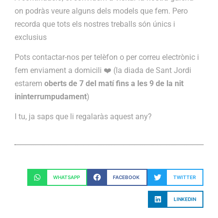
on podràs veure alguns dels models que fem. Pero
recorda que tots els nostres treballs són únics i
exclusius
Pots contactar-nos per telèfon o per correu electrònic i
fem enviament a domicili ❤️️ (la diada de Sant Jordi
estarem
oberts de 7 del matí fins a les 9 de la nit
ininterrumpudament
)
I tu, ja saps que li regalaràs aquest any?
WHATSAPP
FACEBOOK
TWITTER
LINKEDIN