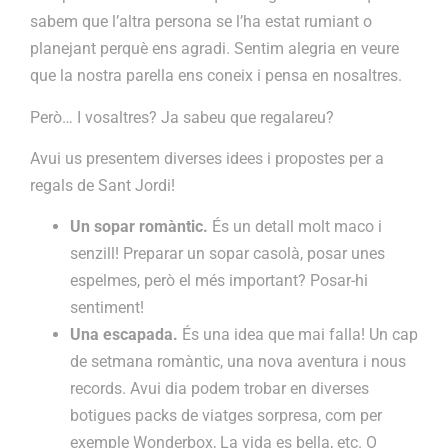
sabem que l’altra persona se l’ha estat rumiant o
planejant perquè ens agradi. Sentim alegria en veure
que la nostra parella ens coneix i pensa en nosaltres.
Però… I vosaltres? Ja sabeu que regalareu?
Avui us presentem diverses idees i propostes per a
regals de Sant Jordi!
Un sopar romàntic.
És un detall molt maco i
senzill! Preparar un sopar casolà, posar unes
espelmes, però el més important? Posar-hi
sentiment!
Una escapada.
És una idea que mai falla! Un cap
de setmana romàntic, una nova aventura i nous
records. Avui dia podem trobar en diverses
botigues packs de viatges sorpresa, com per
exemple Wonderbox, La vida es bella, etc. O