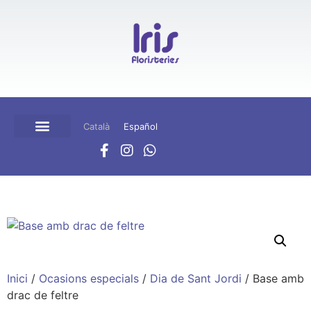
Català
Español
BOTIGA ONLINE
CISTELLA DE COMPRA
Inici
/
Ocasions especials
/
Dia de Sant Jordi
/ Base amb
drac de feltre