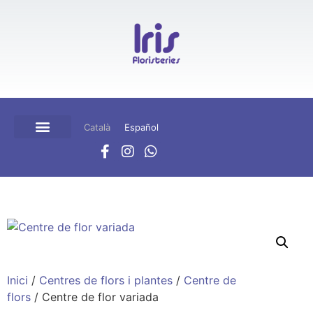
Català
Español
BOTIGA ONLINE
CISTELLA DE COMPRA
Inici
/
Centres de flors i plantes
/
Centre de
flors
/ Centre de flor variada