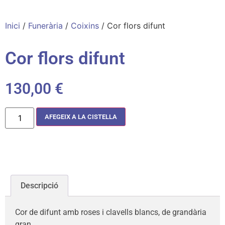
Inici
/
Funerària
/
Coixins
/ Cor flors difunt
Cor flors difunt
130,00
€
AFEGEIX A LA CISTELLA
Descripció
Cor de difunt amb roses i clavells blancs, de grandària
gran.