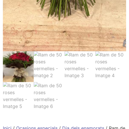
Inici
/
Ocasions especials
/
Dia dels enamorats
/ Ram de