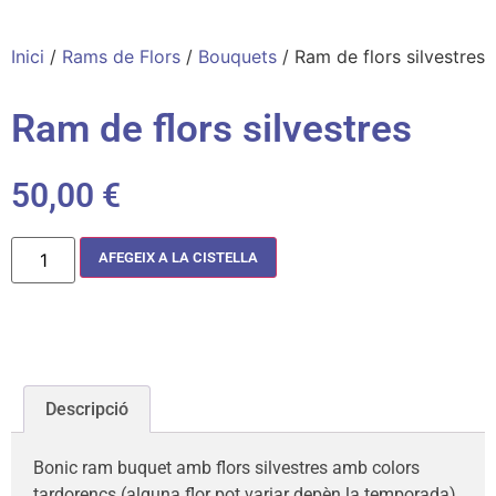
Inici
/
Rams de Flors
/
Bouquets
/ Ram de flors silvestres
Ram de flors silvestres
50,00
€
AFEGEIX A LA CISTELLA
Descripció
Bonic ram buquet amb flors silvestres amb colors
tardorencs (alguna flor pot variar depèn la temporada).