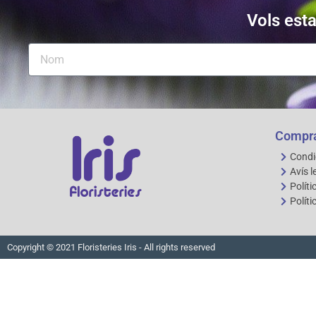
Vols esta
Compra
Condi
Avís l
Políti
Políti
Copyright © 2021 Floristeries Iris - All rights reserved