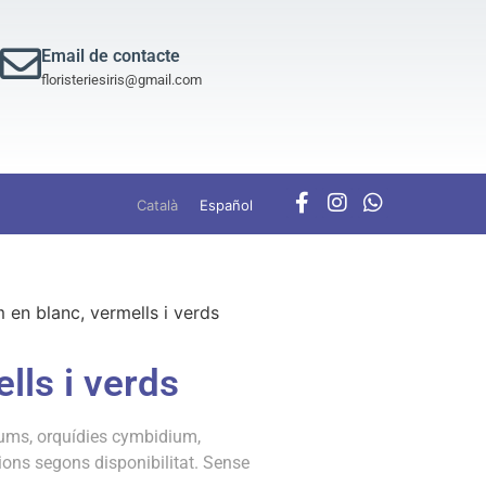
Email de contacte
floristeriesiris@gmail.com
Català
Español
 en blanc, vermells i verds
lls i verds
iums, orquídies cymbidium,
ions segons disponibilitat. Sense