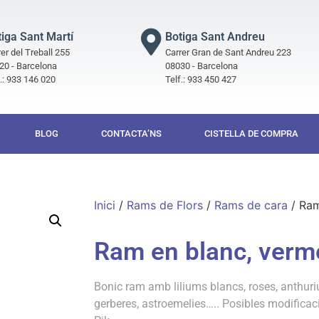
tiga Sant Martí
Botiga Sant Andreu
er del Treball 255
Carrer Gran de Sant Andreu 223
20 - Barcelona
08030 - Barcelona
f.: 933 146 020
Telf.: 933 450 427
BLOG
CONTACTA’NS
CISTELLA DE COMPRA
Inici
/
Rams de Flors
/
Rams de cara
/ Ram
Ram en blanc, verme
Bonic ram amb liliums blancs, roses, anthur
gerberes, astroemelies….. Posibles modificac