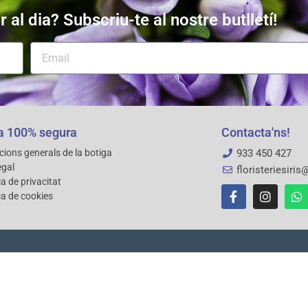
r al dia? Subscriu-te al nostre butlletí!
 100% segura
Contacta'ns!
cions generals de la botiga
933 450 427
egal
floristeriesiri
ca de privacitat
ca de cookies